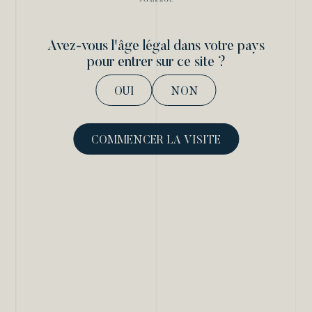
Avez-vous l'âge légal dans votre pays
pour entrer sur ce site ?
OUI
NON
COMMENCER LA VISITE